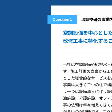
温調技研の事業
Question 1
空調設備を中心とし
改修工事に特化する
当社は空調設備や給排水・
す。施工計画の立案から工
とした総合的なサービスを
事業は大きく二つの柱で構
う一つは設備導入に伴う設
泊施設、介護施設、オフィ
事の依頼は年々増えてきて
が多いのが特徴です。こう