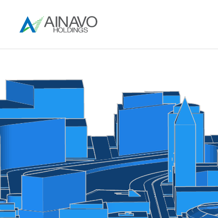
企業情報
IR情報
採用情報
企業情報トップ
IR情報トップ
採用情報トップ
役員
IRライブラリ
アイナボHDを知る
社長メッセージ
ニュース
求める人材
グループ企業
決算短信
数字で見るアイナボHD
グループ企業理念
株主・投資家の皆さまへ
募集要項（新卒・中途）
有価証券報告書
職種紹介
決算説明会
キャリアパス
会社概要
経営方針
株主通信
働く人トップ
沿革
業績・財務ハイライト
アナリストレポート
株式に関する情報
コーポレートガバナンス
IRカレンダー
株主総会
株式情報
電子公告