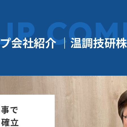
UP
COM
プ会社紹介
｜温調技研株
工事で
を確立