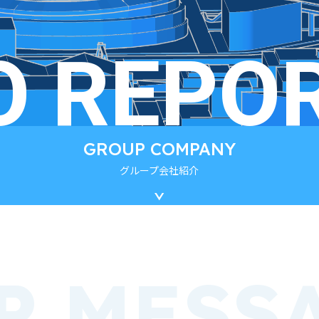
O REPOR
GROUP
COMPANY
グループ会社紹介
P
MESS